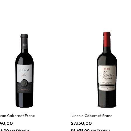
ran Cabernet Franc
Nicasia Cabernet Franc
840,00
$7.150,00
56,00
$6.435,00
con
Efectivo
con
Efectivo