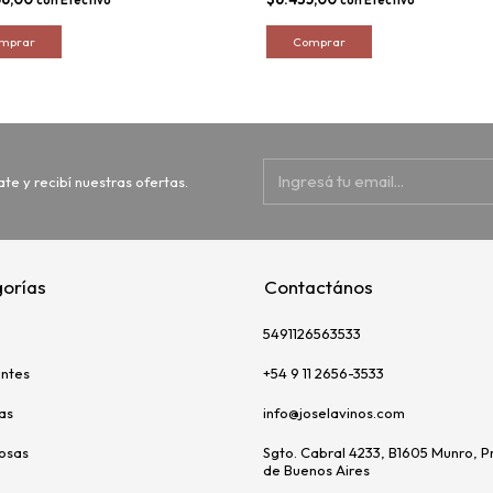
ate y recibí nuestras ofertas.
orías
Contactános
5491126563533
ntes
+54 9 11 2656-3533
as
info@joselavinos.com
uosas
Sgto. Cabral 4233, B1605 Munro, P
de Buenos Aires