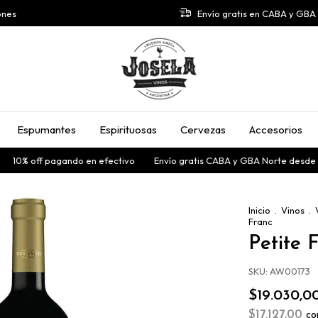
ones
Envío gratis en CABA y GB
Espumantes
Espirituosas
Cervezas
Accesorios
10% off pagando en efectivo
Envío gratis CABA y GBA Norte desde $
Inicio
.
Vinos
.
Franc
Petite 
SKU:
AW00173
$19.030,0
$17.127,00
co