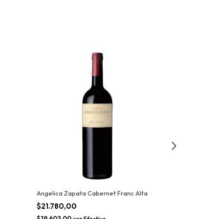
Angelica Zapata Cabernet Franc Alta
Rutini Caberne
$21.780,00
$14.960,00
$19.602,00
$13.464,00
con
Efectivo
co