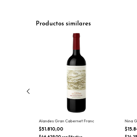
Productos similares
ingle Vineyard
Alandes Gran Cabernet Franc
Nina G
$51.810,00
$15.
$46.629,00
$14.2
con
Efectivo