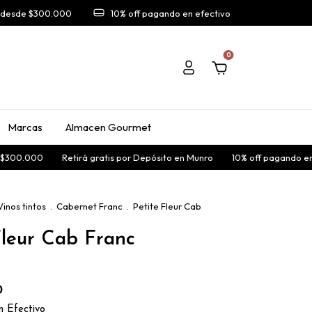
A desde $300.000
10% off pagando en efectivo
0
Marcas
Almacen Gourmet
300.000
Retirá gratis por Depósito en Munro
10% off pagando en ef
Vinos tintos
.
Cabernet Franc
.
Petite Fleur Cab
Fleur Cab Franc
0
n
Efectivo