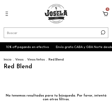
0
10% off pagando en efectivo
Envío gratis CABA y GBA Norte desd
Inicio
.
Vinos
.
Vinos tintos
.
Red Blend
Red Blend
No tenemos resultados para tu búsqueda. Por favor, intentá
con otros filtros.