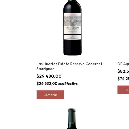
Las Huertas Estate Reserve Cabernet
DE Aqu
Sauvignon
$82.
$29.480,00
$74.2
$26.532,00
con
Efectivo