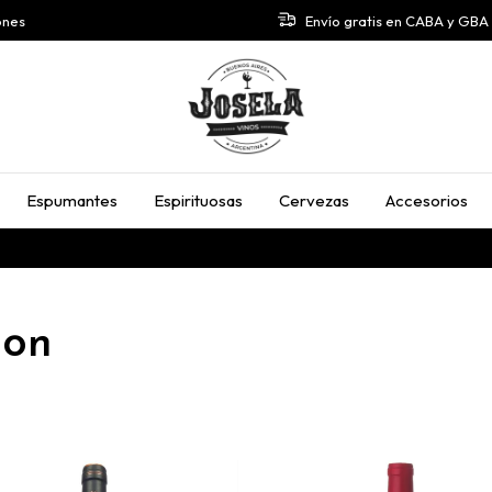
ones
Envío gratis en CABA y GB
Espumantes
Espirituosas
Cervezas
Accesorios
non