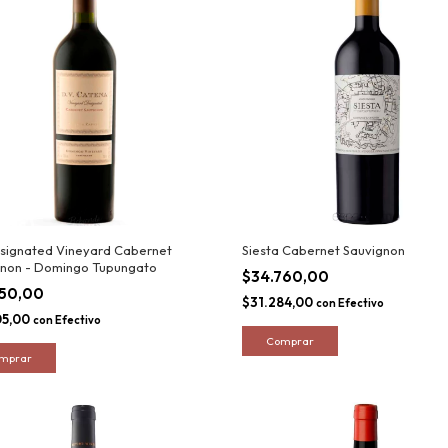
signated Vineyard Cabernet
Siesta Cabernet Sauvignon
gnon - Domingo Tupungato
$34.760,00
450,00
$31.284,00
con
Efectivo
05,00
con
Efectivo