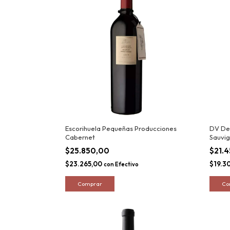
Escorihuela Pequeñas Producciones
DV De
Cabernet
Sauvi
$25.850,00
$21.
$23.265,00
$19.3
con
Efectivo