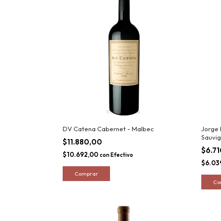
DV Catena Cabernet - Malbec
Jorge 
Sauvi
$11.880,00
$6.7
$10.692,00
con
Efectivo
$6.03