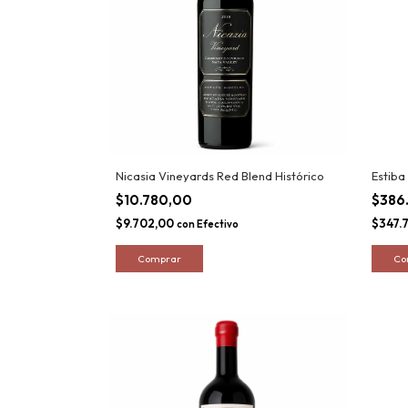
Nicasia Vineyards Red Blend Histórico
Estiba
$10.780,00
$386
$9.702,00
$347.
con
Efectivo