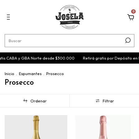
0
atis CABA y GBA Norte desde $300.000
Retirá gratis por Depósito en
Inicio
.
Espumantes
.
Prosecco
Prosecco
Ordenar
Filtrar