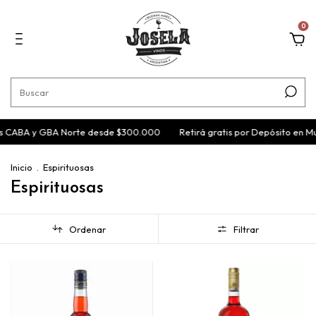
0
 CABA y GBA Norte desde $300.000
Retirá gratis por Depósito en Mun
Inicio
.
Espirituosas
Espirituosas
Ordenar
Filtrar