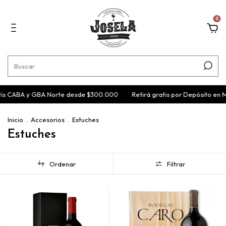
0
is CABA y GBA Norte desde $300.000
Retirá gratis por Depósito en M
Inicio
.
Accesorios
.
Estuches
Estuches
Ordenar
Filtrar