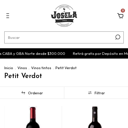
0
is CABA y GBA Norte desde $300.000
Retirá gratis por Depósito en M
Inicio
.
Vinos
.
Vinos tintos
.
Petit Verdot
Petit Verdot
Ordenar
Filtrar