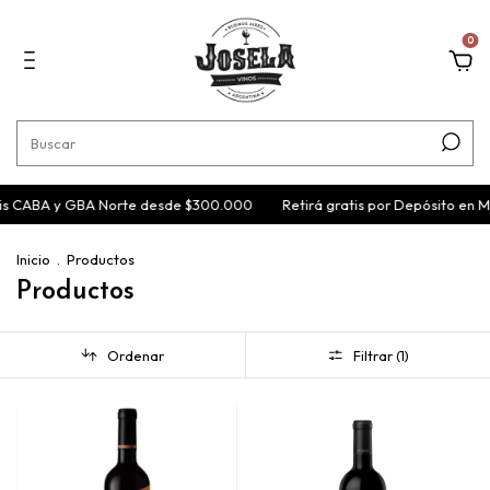
0
is CABA y GBA Norte desde $300.000
Retirá gratis por Depósito en M
Inicio
.
Productos
Productos
Ordenar
Filtrar (
1
)