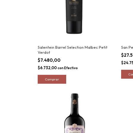
Salentein Barrel Selection Malbec Petit
San P
Verdot
$27.
$7.480,00
$24.7
$6.732,00
con
Efectivo