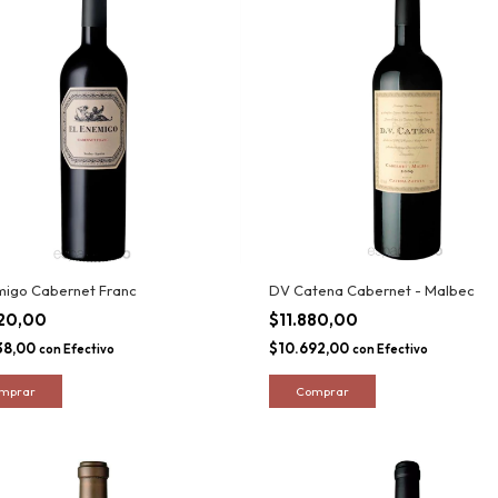
migo Cabernet Franc
DV Catena Cabernet - Malbec
820,00
$11.880,00
38,00
$10.692,00
con
Efectivo
con
Efectivo