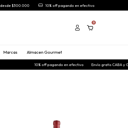
A desde $300.000
10% off pagando en efectivo
0
Marcas
Almacen Gourmet
10% off pagando en efectivo
Envío gratis CABA y GBA Norte