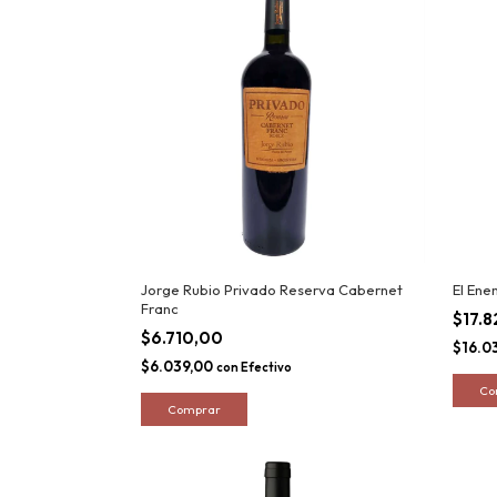
Jorge Rubio Privado Reserva Cabernet
El Ene
Franc
$17.
$6.710,00
$16.0
$6.039,00
con
Efectivo