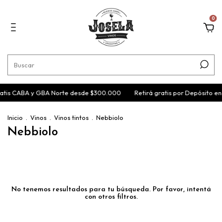
0
ratis CABA y GBA Norte desde $300.000
Retirá gratis por Depósito e
Inicio
.
Vinos
.
Vinos tintos
.
Nebbiolo
Nebbiolo
No tenemos resultados para tu búsqueda. Por favor, intentá
con otros filtros.