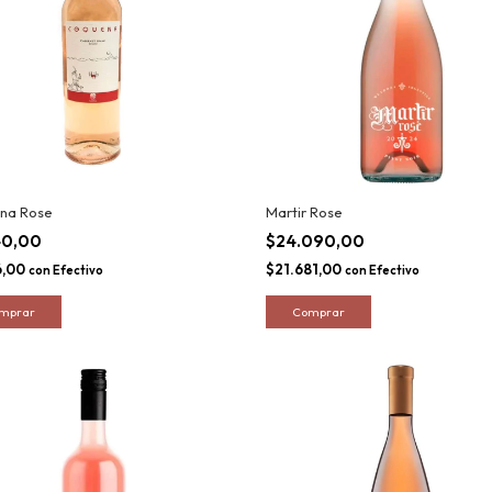
na Rose
Martir Rose
40,00
$24.090,00
6,00
$21.681,00
con
Efectivo
con
Efectivo