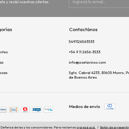
ate y recibí nuestras ofertas.
orías
Contactános
5491126563533
ntes
+54 9 11 2656-3533
as
info@joselavinos.com
uosas
Sgto. Cabral 4233, B1605 Munro, P
de Buenos Aires
Medios de envío
Defensa de las y los consumidores. Para reclamos
ingresá acá.
/
Botón de arrepenti