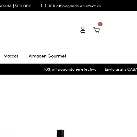
A desde $300.000
10% off pagando en efectivo
0
Marcas
Almacen Gourmet
10% off pagando en efectivo
Envío gratis CABA y G