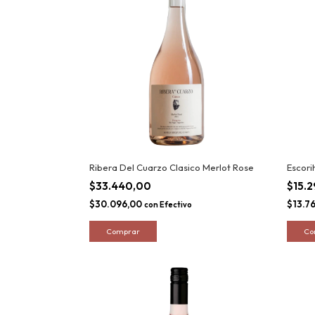
Ribera Del Cuarzo Clasico Merlot Rose
Escor
$33.440,00
$15.
$30.096,00
$13.7
con
Efectivo