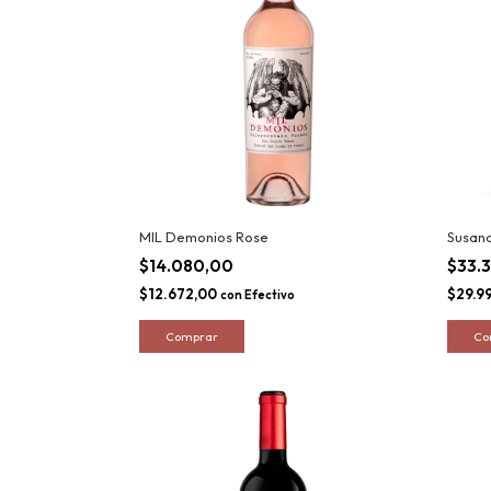
MIL Demonios Rose
Susana
$14.080,00
$33.
$12.672,00
$29.9
con
Efectivo