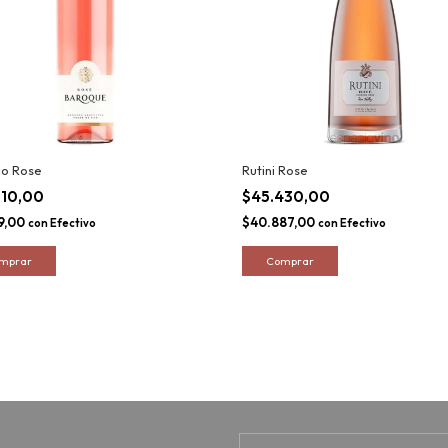
co Rose
Rutini Rose
010,00
$45.430,00
9,00
$40.887,00
con
Efectivo
con
Efectivo