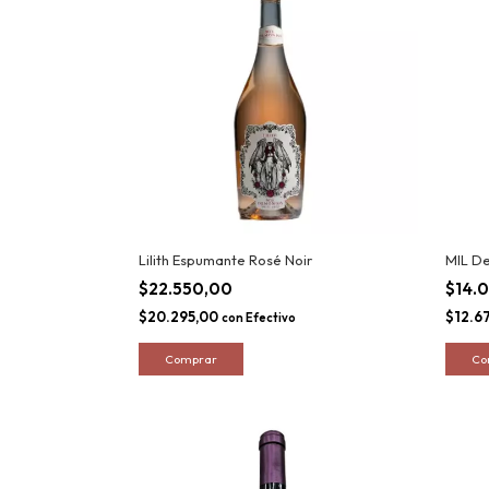
Lilith Espumante Rosé Noir
MIL D
$22.550,00
$14.
$20.295,00
$12.6
con
Efectivo