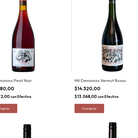
monios Pinot Noir
Mil Demonios Vermut Rosso
080,00
$14.520,00
72,00
$13.068,00
con
Efectivo
con
Efectivo