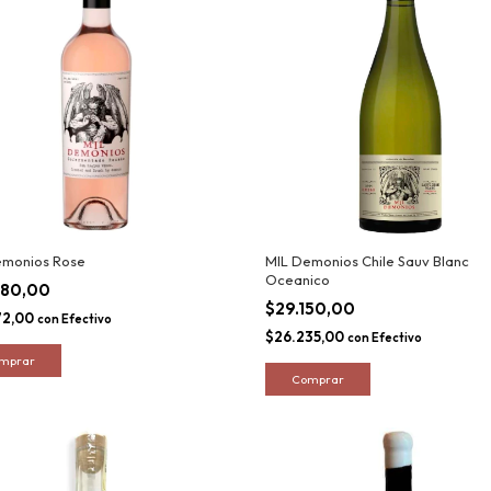
emonios Rose
MIL Demonios Chile Sauv Blanc
Oceanico
080,00
$29.150,00
72,00
con
Efectivo
$26.235,00
con
Efectivo