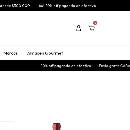
A desde $300.000
10% off pagando en efectivo
0
Marcas
Almacen Gourmet
10% off pagando en efectivo
Envío gratis CABA y 