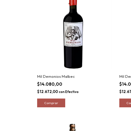
Mil Demonios Malbec
Mil De
$14.080,00
$14.
$12.672,00
$12.6
con
Efectivo