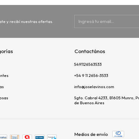
ate y recibí nuestras ofertas.
orías
Contactános
5491126563533
ntes
+54 9 11 2656-3533
as
info@joselavinos.com
uosas
Sgto. Cabral 4233, B1605 Munro, P
de Buenos Aires
Medios de envío