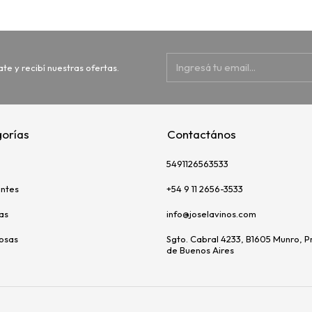
ate y recibí nuestras ofertas.
orías
Contactános
5491126563533
ntes
+54 9 11 2656-3533
as
info@joselavinos.com
uosas
Sgto. Cabral 4233, B1605 Munro, P
de Buenos Aires