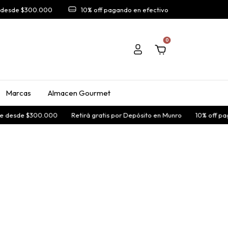
A desde $300.000
10% off pagando en efectivo
0
Marcas
Almacen Gourmet
e desde $300.000
Retirá gratis por Depósito en Munro
10% off pag