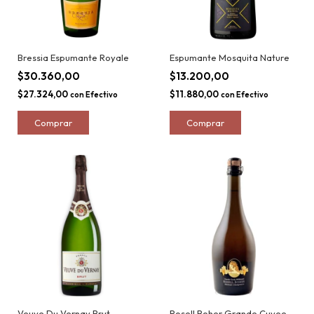
Bressia Espumante Royale
Espumante Mosquita Nature
$30.360,00
$13.200,00
$27.324,00
$11.880,00
con
Efectivo
con
Efectivo
Veuve Du Vernay Brut
Rosell Boher Grande Cuvee