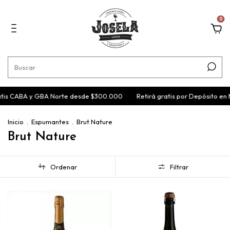
0
tis CABA y GBA Norte desde $300.000
Retirá gratis por Depósito en 
Inicio
.
Espumantes
.
Brut Nature
Brut Nature
Ordenar
Filtrar