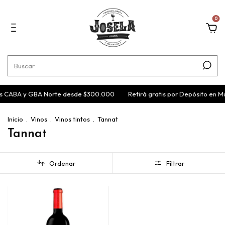
0
is CABA y GBA Norte desde $300.000
Retirá gratis por Depósito en M
Inicio
.
Vinos
.
Vinos tintos
.
Tannat
Tannat
Ordenar
Filtrar