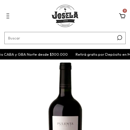
0
is CABA y GBA Norte desde $300.000
Retirá gratis por Depósito en M