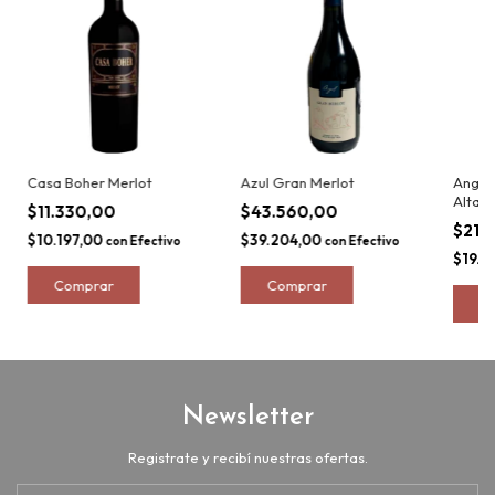
Casa Boher Merlot
Azul Gran Merlot
Angel
Alta
$11.330,00
$43.560,00
$21.
$10.197,00
$39.204,00
con
Efectivo
con
Efectivo
$19.6
Newsletter
Registrate y recibí nuestras ofertas.