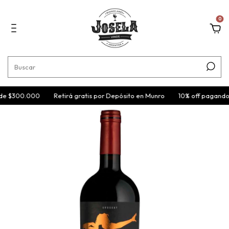
0
de $300.000
Retirá gratis por Depósito en Munro
10% off pagando 