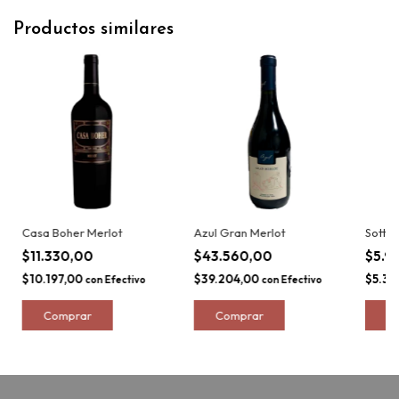
Productos similares
Casa Boher Merlot
Azul Gran Merlot
Sottan
$11.330,00
$43.560,00
$5.9
$10.197,00
$39.204,00
$5.34
con
Efectivo
con
Efectivo