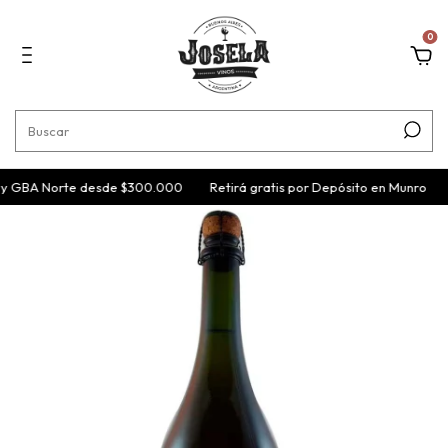
0
 y GBA Norte desde $300.000
Retirá gratis por Depósito en Munro