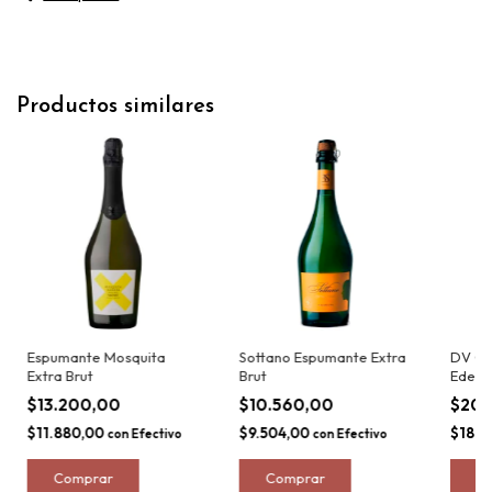
Productos similares
Espumante Mosquita
Sottano Espumante Extra
DV Ca
Extra Brut
Brut
Edem 
Alcoh
$13.200,00
$10.560,00
$20.
$11.880,00
$9.504,00
$18.8
con
Efectivo
con
Efectivo