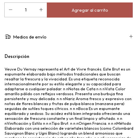
Medios de envío
Descripción
Veuve Du Vernay representa el Art de Vivre francés. Este Brut es un
espumante elaborado bajo métodos tradicionales que buscan
resaltar la frescura y la vivacidad. Es una etiqueta reconocida
internacionalmente por su estilo elegante y su capacidad para
adaptarse a cualquier paladar. n nNotas de Cata n n nVista Color
amarillo pálido con reflejos verdosos. Presenta una burbuja fina
persistente y muy delicada. n n nNariz Aroma fresco y expresivo con
notas de flores blancas y frutas de pulpa blanca (manzana pera)
seguidas de sutiles toques cítricos. n n nBoca Es un espumante
equilibrado y sedoso. Su acidez está bien integrada ofreciendo una
sensación de frescura constante y un final limpio y afrutado. n n
nVinificación y Estilo n n nTipo Brut. n n nOrigen Francia. n n nMétodo
Elaborado con una selección de varietales blancos (como Colombard
Sauvignon Blanc y Ugni Blanc) logrando un blend armonioso que
mantiene la consistencia de sabor año tras año. n n nSugerencias de