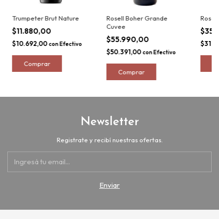
Trumpeter Brut Nature
Rosell Boher Grande
Rosell
Cuvee
$11.880,00
$35.
$55.990,00
$10.692,00
$31.6
con
Efectivo
$50.391,00
con
Efectivo
Newsletter
Registrate y recibí nuestras ofertas.