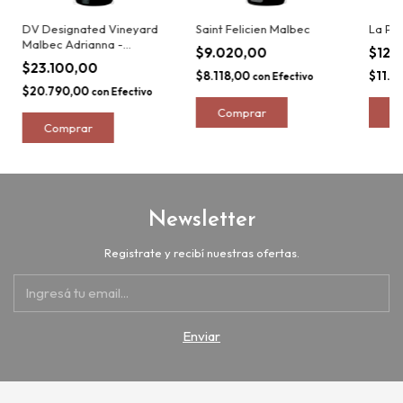
DV Designated Vineyard
Saint Felicien Malbec
La Po
Malbec Adrianna -
$9.020,00
$12.
Tupungato Alto
$23.100,00
$8.118,00
$11.3
con
Efectivo
$20.790,00
con
Efectivo
Newsletter
Registrate y recibí nuestras ofertas.