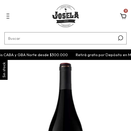
0
is CABA y GBA Norte desde $300.000
Retirá gratis por Depósito en M
Sin stock