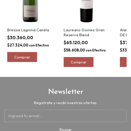
Bressia Lagrima Canela
Laureano Gomez Gran
Aland
Reserva Blend
DE Bl
$30.360,00
$65.120,00
$37.
$27.324,00
con
Efectivo
$58.608,00
$33.3
con
Efectivo
Newsletter
Registrate y recibí nuestras ofertas.