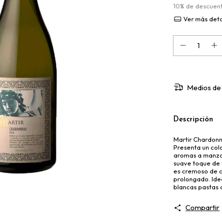
10% de descuen
Ver más deta
Medios de
Descripción
Martir Chardonn
Presenta un colo
aromas a manza
suave toque de 
es cremoso de c
prolongado. Id
blancas pastas 
Compartir