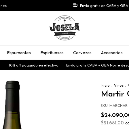
ones
Envío gratis en CABA y GB
Espumantes
Espirituosas
Cervezas
Accesorios
10% off pagando en efectivo
Envío gratis CABA y GBA Norte desde
Inicio
.
Vinos
.
Martir
SKU:
MARCHAR
$24.090,0
$21.681,00
c