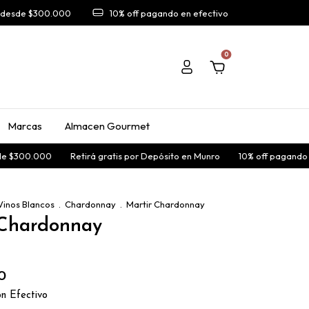
A desde $300.000
10% off pagando en efectivo
0
Marcas
Almacen Gourmet
 $300.000
Retirá gratis por Depósito en Munro
10% off pagando en 
Vinos Blancos
.
Chardonnay
.
Martir Chardonnay
 Chardonnay
0
on
Efectivo