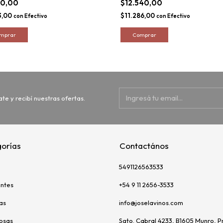
70,00
$12.540,00
3,00
$11.286,00
con
Efectivo
con
Efectivo
ate y recibí nuestras ofertas.
orías
Contactános
5491126563533
ntes
+54 9 11 2656-3533
as
info@joselavinos.com
uosas
Sgto. Cabral 4233, B1605 Munro, P