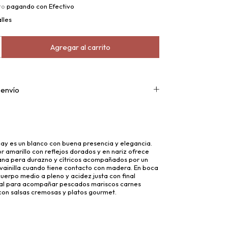
to
pagando con Efectivo
lles
 envío
ay es un blanco con buena presencia y elegancia.
r amarillo con reflejos dorados y en nariz ofrece
na pera durazno y cítricos acompañados por un
vainilla cuando tiene contacto con madera. En boca
uerpo medio a pleno y acidez justa con final
eal para acompañar pescados mariscos carnes
con salsas cremosas y platos gourmet.