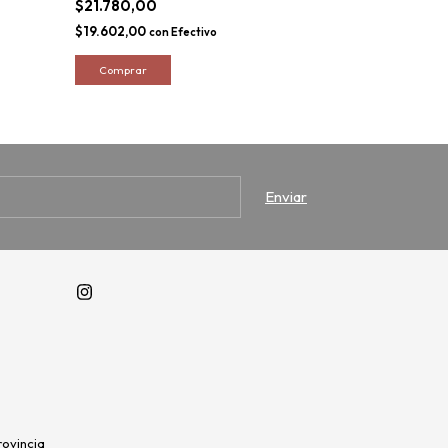
$21.780,00
$5.830,00
$19.602,00
$5.247,00
con
Efectivo
con
rovincia