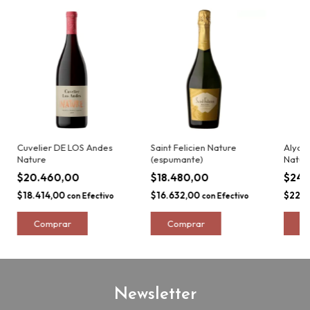
Cuvelier DE LOS Andes
Saint Felicien Nature
Alyda 
Nature
(espumante)
Natur
$20.460,00
$18.480,00
$24.
$18.414,00
$16.632,00
$22.0
con
Efectivo
con
Efectivo
Newsletter