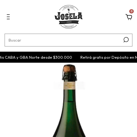
0
tis CABA y GBA Norte desde $300.000
Retirá gratis por Depósito en 