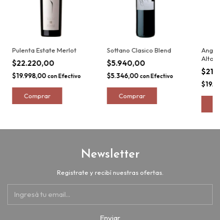
Pulenta Estate Merlot
Sottano Clasico Blend
Angel
Alta
$22.220,00
$5.940,00
$21.
$19.998,00
$5.346,00
con
Efectivo
con
Efectivo
$19.6
Newsletter
Registrate y recibí nuestras ofertas.