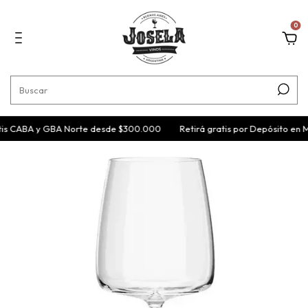
0
tis CABA y GBA Norte desde $300.000
Retirá gratis por Depósito en 