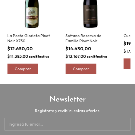
La Posta Glorieta Pinot
Sottano Reserva de
Cuchil
Noir X750
Familia Pinot Noir
$19.
$12.650,00
$14.630,00
$17.2
$11.385,00
$13.167,00
con
Efectivo
con
Efectivo
Newsletter
Registrate y recibí nuestras ofertas.