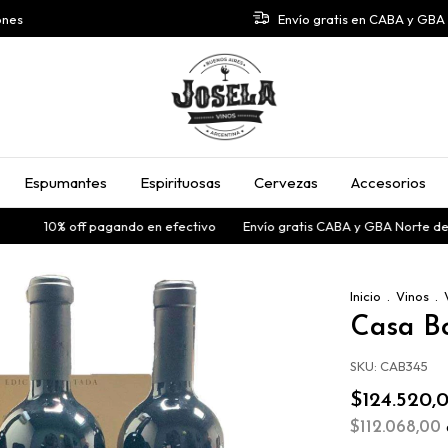
ones
Envío gratis en CABA y GB
Espumantes
Espirituosas
Cervezas
Accesorios
10% off pagando en efectivo
Envío gratis CABA y GBA Norte desd
Inicio
.
Vinos
.
Casa Bo
SKU:
CAB345
$124.520,
$112.068,00