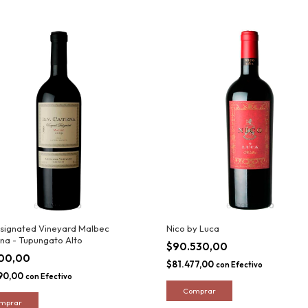
signated Vineyard Malbec
Nico by Luca
na - Tupungato Alto
$90.530,00
100,00
$81.477,00
con
Efectivo
90,00
con
Efectivo