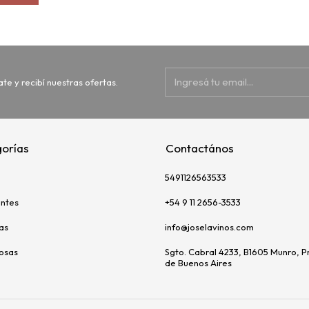
ate y recibí nuestras ofertas.
orías
Contactános
5491126563533
ntes
+54 9 11 2656-3533
as
info@joselavinos.com
uosas
Sgto. Cabral 4233, B1605 Munro, P
de Buenos Aires