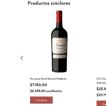
Productos similares
Nicasia Red Blend Malbec
DV De
Adrian
$7.150,00
$23.
$6.435,00
con
Efectivo
$20.7