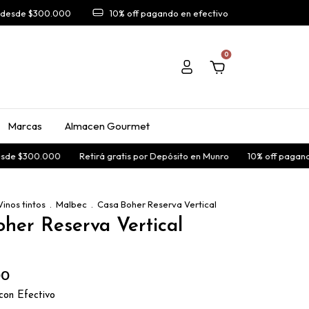
A desde $300.000
10% off pagando en efectivo
0
Marcas
Almacen Gourmet
e $300.000
Retirá gratis por Depósito en Munro
10% off pagando e
Vinos tintos
.
Malbec
.
Casa Boher Reserva Vertical
her Reserva Vertical
00
con
Efectivo