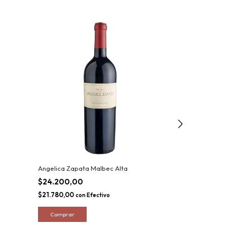
Angelica Zapata Malbec Alta
Luca Malbec
$24.200,00
$28.380,00
$21.780,00
$25.542,00
con
Efectivo
co