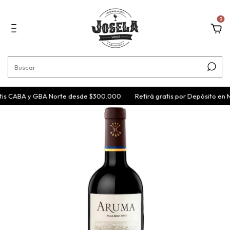
0
tis CABA y GBA Norte desde $300.000
Retirá gratis por Depósito en 