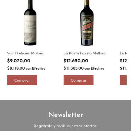
Saint Felicien Malbec
La Posta Fazzio Malbec
La Pos
$9.020,00
$12.650,00
$12.
$8.118,00
$11.385,00
$11.3
con
Efectivo
con
Efectivo
Newsletter
Registrate y recibí nuestras ofertas.