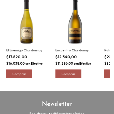
El Enemigo Chardonnay
Encuentro Chardonay
Rutin
$17.820,00
$12.540,00
$22.
$16.038,00
$11.286,00
$20.
con
Efectivo
con
Efectivo
Newsletter
Registrate y recibí nuestras ofertas.