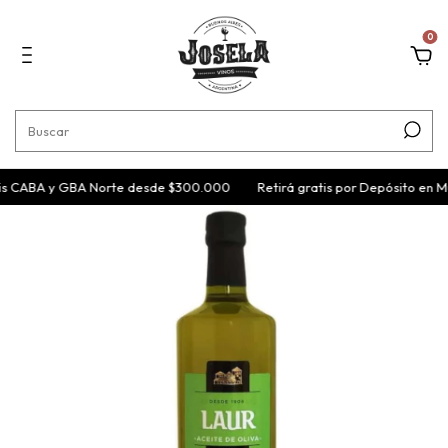
0
is CABA y GBA Norte desde $300.000
Retirá gratis por Depósito en M