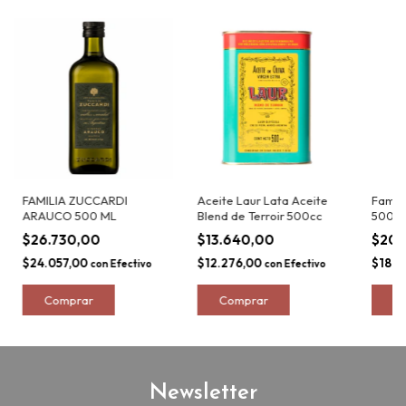
FAMILIA ZUCCARDI
Aceite Laur Lata Aceite
Famili
ARAUCO 500 ML
Blend de Terroir 500cc
500 
$26.730,00
$13.640,00
$20.
$24.057,00
$12.276,00
$18.6
con
Efectivo
con
Efectivo
Newsletter